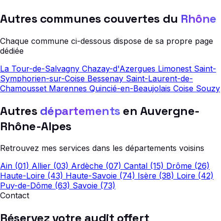
Autres communes couvertes du
Rhône
Chaque commune ci-dessous dispose de sa propre page
dédiée
La Tour-de-Salvagny
Chazay-d'Azergues
Limonest
Saint-
Symphorien-sur-Coise
Bessenay
Saint-Laurent-de-
Chamousset
Marennes
Quincié-en-Beaujolais
Coise
Souzy
Autres
départements
en Auvergne-
Rhône-Alpes
Retrouvez mes services dans les départements voisins
Ain (01)
Allier (03)
Ardèche (07)
Cantal (15)
Drôme (26)
Haute-Loire (43)
Haute-Savoie (74)
Isère (38)
Loire (42)
Puy-de-Dôme (63)
Savoie (73)
Contact
Réservez votre audit offert